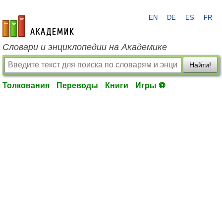
EN
DE
ES
FR
academic.ru
Словари и энциклопедии на Академике
Найти!
Толкования
Переводы
Книги
Игры ⚽