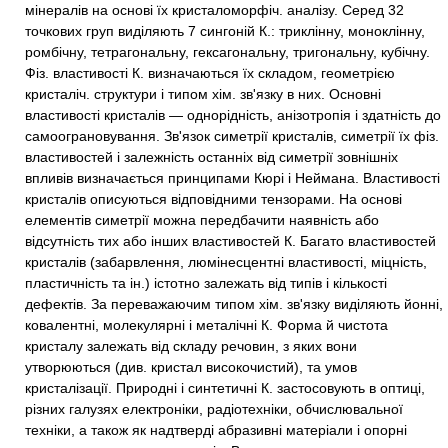
мінералів на основі їх кристаломорфіч. аналізу. Серед 32
точкових груп виділяють 7 сингоній К.: триклінну, моноклінну,
ромбічну, тетрагональну, гексагональну, тригональну, кубічну.
Фіз. властивості К. визначаються їх складом, геометрією
кристаліч. структури і типом хім. зв'язку в них. Основні
властивості кристалів — однорідність, анізотропія і здатність до
самоограновування. Зв'язок симетрії кристалів, симетрії їх фіз.
властивостей і залежність останніх від симетрії зовнішніх
впливів визначається принципами Кюрі і Неймана. Властивості
кристалів описуються відповідними тензорами. На основі
елементів симетрії можна передбачити наявність або
відсутність тих або інших властивостей К. Багато властивостей
кристалів (забарвлення, люмінесцентні властивості, міцність,
пластичність та ін.) істотно залежать від типів і кількості
дефектів. За переважаючим типом хім. зв'язку виділяють йонні,
ковалентні, молекулярні і металічні К. Форма й чистота
кристалу залежать від складу речовин, з яких вони
утворюються (див. кристал високочистий), та умов
кристалізації. Природні і синтетичні К. застосовують в оптиці,
різних галузях електроніки, радіотехніки, обчислювальної
техніки, а також як надтверді абразивні матеріали і опорні