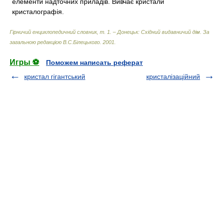
елементи надточних приладів. Вивчає кристали
кристалографія.
Гірничий енциклопедичний словник, т. 1. – Донецьк: Східний видавничий дім
.
За
загальною редакцією В.С.Білецького
.
2001
.
Игры ⚽
Поможем написать реферат
кристал гігантський
кристалізаційний