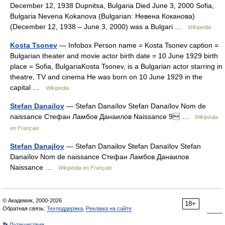
December 12, 1938 Dupnitsa, Bulgaria Died June 3, 2000 Sofia,
Bulgaria Nevena Kokanova (Bulgarian: Невена Коканова)
(December 12, 1938 – June 3, 2000) was a Bulgari …
Wikipedia
Kosta Tsonev
— Infobox Person name = Kosta Tsonev caption =
Bulgarian theater and movie actor birth date = 10 June 1929 birth
place = Sofia, BulgariaKosta Tsonev, is a Bulgarian actor starring in
theatre, TV and cinema He was born on 10 June 1929 in the
capital …
Wikipedia
Stefan Danailov
— Stefan Danaïlov Stefan Danaïlov Nom de
naissance Стефан Ламбов Данаилов Naissance 9 …
Wikipédia
en Français
Stefan Danajlov
— Stefan Danailov Stefan Danaïlov Stefan
Danaïlov Nom de naissance Стефан Ламбов Данаилов
Naissance …
Wikipédia en Français
© Академик, 2000-2026
18+
Обратная связь:
Техподдержка
,
Реклама на сайте
👣 Путешествия