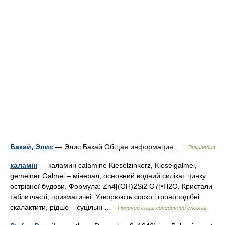
Бакай, Элис
— Элис Бакай Общая информация …
Википедия
каламін
— каламин calamine Kieselzinkerz, Kieselgalmei,
gemeiner Galmei – мінерал, основний водний силікат цинку
острівної будови. Формула: Zn4[(OH)2Si2 O7]•H2O. Кристали
таблитчасті, призматичні. Утворюють соско і гроноподібні
скалактити, рідше – суцільні …
Гірничий енциклопедичний словник