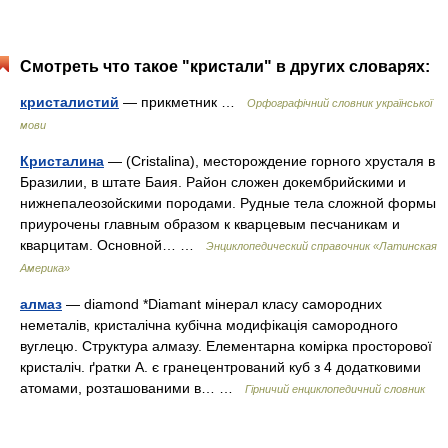
Смотреть что такое "кристали" в других словарях:
кристалистий
— прикметник …
Орфографічний словник української
мови
Кристалина
— (Cristalina), месторождение горного хрусталя в
Бразилии, в штате Баия. Район сложен докембрийскими и
нижнепалеозойскими породами. Рудные тела сложной формы
приурочены главным образом к кварцевым песчаникам и
кварцитам. Основной… …
Энциклопедический справочник «Латинская
Америка»
алмаз
— diamond *Diamant мінерал класу самородних
неметалів, кристалічна кубічна модифікація самородного
вуглецю. Структура алмазу. Елементарна комірка просторової
кристаліч. ґратки А. є гранецентрований куб з 4 додатковими
атомами, розташованими в… …
Гірничий енциклопедичний словник