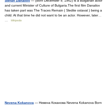
Stefan Danailov
— (born December 9, 1942) is a Bulgarian actor
and current Minister of Culture of Bulgaria.The first film Danailov
has taken part was The Traces Remain ( Sledite ostavat ) being a
child. At that time he did not want to be an actor. However, later…
…
Wikipedia
Nevena Kokanova
— Невена Коканова Nevena Kokanova Born