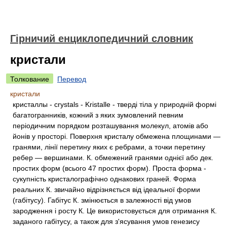
Гірничий енциклопедичний словник
кристали
Толкование
Перевод
кристали
кристаллы - crystals - Kristalle - тверді тіла у природній формі
багатогранників, кожний з яких зумовлений певним
періодичним порядком розташування молекул, атомів або
йонів у просторі. Поверхня кристалу обмежена площинами —
гранями, лінії перетину яких є ребрами, а точки перетину
ребер — вершинами. К. обмежений гранями однієї або дек.
простих форм (всього 47 простих форм). Проста форма -
сукупність кристалографічно однакових граней. Форма
реальних К. звичайно відрізняється від ідеальної форми
(габітусу). Габітус К. змінюється в залежності від умов
зародження і росту К. Це використовується для отримання К.
заданого габітусу, а також для з'ясування умов генезису